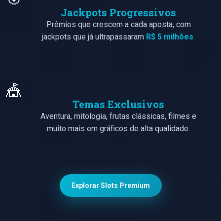
Jackpots Progressivos
Prêmios que crescem a cada aposta, com
jackpots que já ultrapassaram
R$ 5 milhões
.
🎪
Temas Exclusivos
Aventura, mitologia, frutas clássicas, filmes e
muito mais em gráficos de alta qualidade.
Explorar Slots Premium