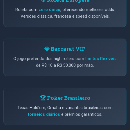
Roleta com
zero único
, oferecendo melhores odds.
Versões clássica, francesa e speed disponíveis.
💎 Baccarat VIP
O jogo preferido dos high rollers com
limites flexíveis
de R$ 10 a R$ 50.000 por mão.
🏆 Poker Brasileiro
Texas Hold'em, Omaha e variantes brasileiras com
torneios diários
e prêmios garantidos.