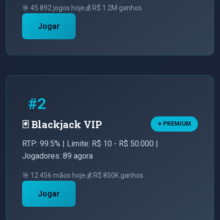
🎯 45.892 jogos hoje
💰 R$ 1.2M ganhos
Jogar
#2
🃏 Blackjack VIP
⭐ PREMIUM
RTP: 99.5% | Limite: R$ 10 - R$ 50.000 |
Jogadores: 89 agora
🎯 12.456 mãos hoje
💰 R$ 850K ganhos
Jogar