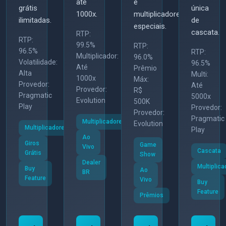
até
e
grátis
única
1000x.
multiplicadores
ilimitadas.
de
especiais.
cascata.
RTP:
RTP:
99.5%
RTP:
96.5%
RTP:
Multiplicador:
96.0%
Volatilidade:
96.5%
Até
Prêmio
Alta
Multi:
1000x
Máx:
Provedor:
Até
Provedor:
R$
Pragmatic
5000x
Evolution
500K
Play
Provedor:
Provedor:
Pragmatic
Multiplicadores
Evolution
Multiplicadores
Play
Ao
Giros
Game
Vivo
Cascata
Grátis
Show
Dealer
Multiplic
Buy
Ao
BR
Feature
Vivo
Buy
Feature
Prêmios