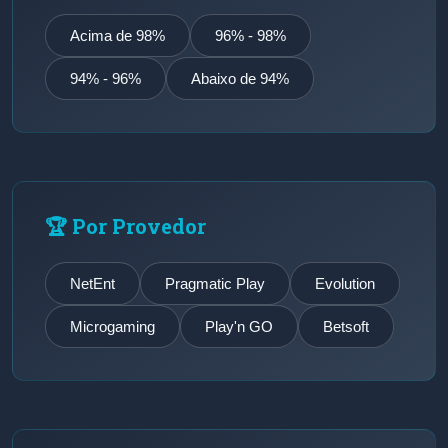
Acima de 98%
96% - 98%
94% - 96%
Abaixo de 94%
🏆 Por Provedor
NetEnt
Pragmatic Play
Evolution
Microgaming
Play'n GO
Betsoft