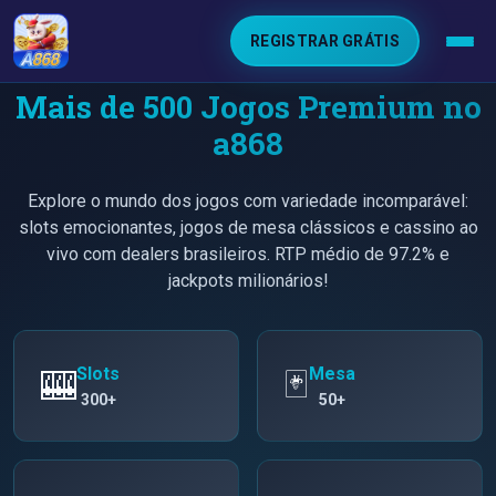
REGISTRAR GRÁTIS
Mais de 500 Jogos Premium no
a868
Explore o mundo dos jogos com variedade incomparável:
slots emocionantes, jogos de mesa clássicos e cassino ao
vivo com dealers brasileiros. RTP médio de 97.2% e
jackpots milionários!
Slots
Mesa
🎰
🃏
300+
50+