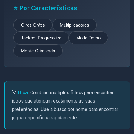
⭐ Por Características
Giros Grátis
Multiplicadores
Jackpot Progressivo
Modo Demo
Mobile Otimizado
💡
Dica:
Combine múltiplos filtros para encontrar
jogos que atendam exatamente às suas
preferências. Use a busca por nome para encontrar
jogos específicos rapidamente.