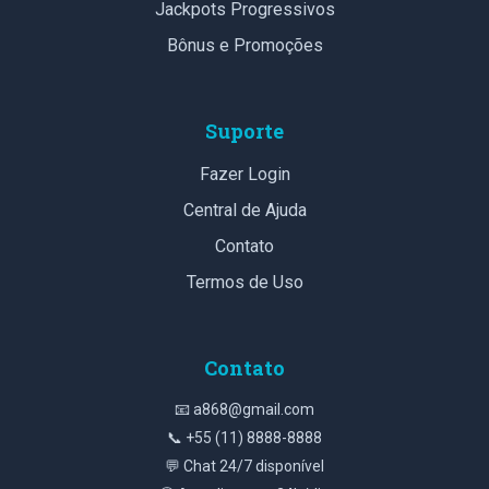
Jackpots Progressivos
Bônus e Promoções
Suporte
Fazer Login
Central de Ajuda
Contato
Termos de Uso
Contato
📧
a868@gmail.com
📞 +55 (11) 8888-8888
💬 Chat 24/7 disponível