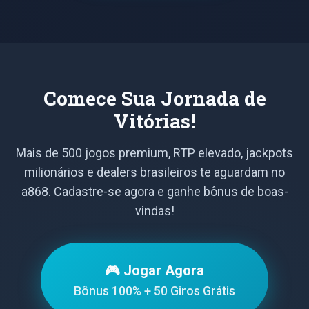
Comece Sua Jornada de
Vitórias!
Mais de 500 jogos premium, RTP elevado, jackpots
milionários e dealers brasileiros te aguardam no
a868. Cadastre-se agora e ganhe bônus de boas-
vindas!
🎮 Jogar Agora
Bônus 100% + 50 Giros Grátis